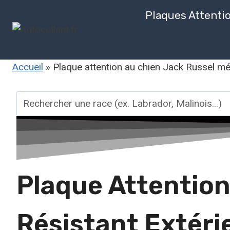
Aller
Plaques Attenti
au
contenu
Accueil
»
Plaque attention au chien Jack Russel mét
Rechercher
une
race
Plaque Attention
Résistant Extéri