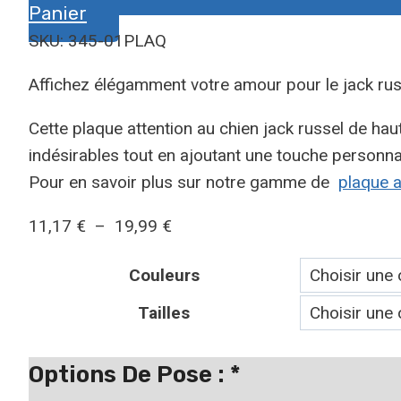
Panier
SKU: 345-01PLAQ
Affichez élégamment votre amour pour le jack rus
Cette plaque attention au chien jack russel de hau
indésirables tout en ajoutant une touche personnal
Pour en savoir plus sur notre gamme de
plaque a
Plage
11,17
€
–
19,99
€
de
Couleurs
prix :
11,17 €
Tailles
à
19,99 €
Options De Pose :
*