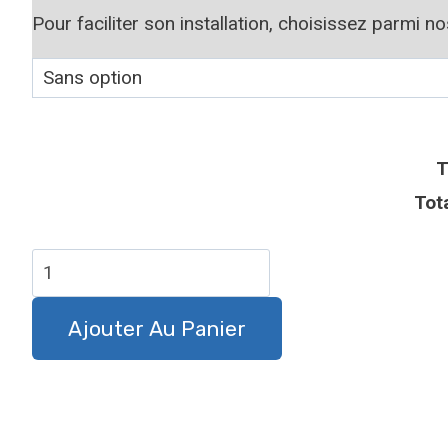
Pour faciliter son installation, choisissez parmi n
T
Tot
quantité
de
Plaque
Ajouter Au Panier
attention
au
chien
Jack