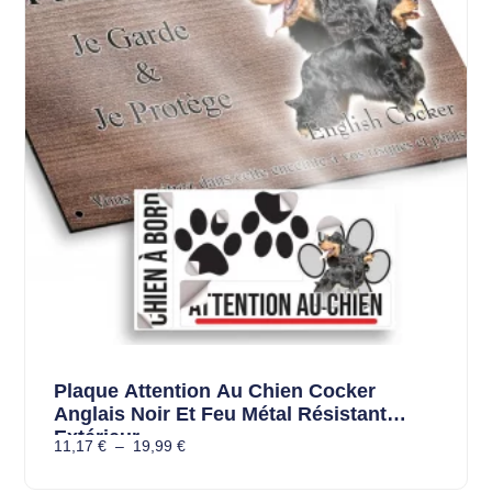
Plaque Attention Au Chien Cocker
Anglais Noir Et Feu Métal Résistant
Extérieur
11,17
€
–
19,99
€