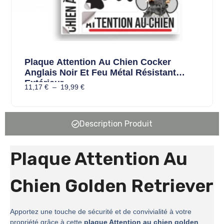
Plaque Attention Au Chien Cocker
Anglais Noir Et Feu Métal Résistant
Extérieur
11,17
€
–
19,99
€
Description Produit
Plaque Attention Au
Chien Golden Retriever
Apportez une touche de sécurité et de convivialité à votre
propriété grâce à cette
plaque Attention au chien golden