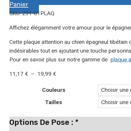
Panier
SKU: 231-01PLAQ
Affichez élégamment votre amour pour le épagneul
Cette plaque attention au chien épagneul tibétain 
indésirables tout en ajoutant une touche personnal
Pour en savoir plus sur notre gamme de
plaque a
Plage
11,17
€
–
19,99
€
de
Couleurs
prix :
11,17 €
Tailles
à
19,99 €
Options De Pose :
*