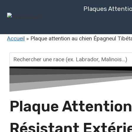
Aller
Plaques Attenti
au
contenu
Accueil
»
Plaque attention au chien Épagneul Tibéta
Rechercher
une
race
Plaque Attention
Résistant Extéri