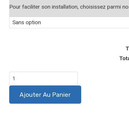
Pour faciliter son installation, choisissez parmi n
T
Tot
quantité
de
Plaque
Ajouter Au Panier
attention
au
chien
Épagneul