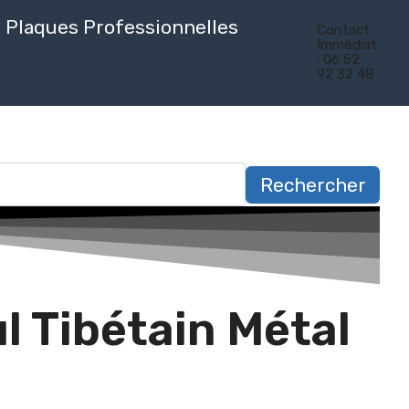
Plaques Professionnelles
Contact
Immédiat
: 06 52
92 32 48
Rechercher
l Tibétain Métal