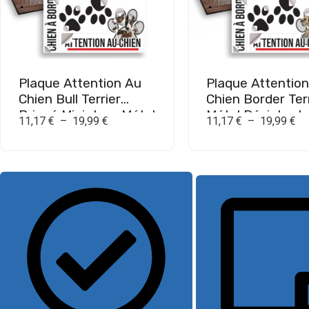
Plaque Attention Au
Plaque Attentio
Chien Bull Terrier
Chien Border Ter
Bringé Miniature Métal
Métal Résistant
11,17
€
–
19,99
€
11,17
€
–
19,99
€
Résistant Extérieur
Extérieur