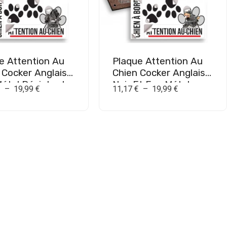
e Attention Au
Plaque Attention Au
 Cocker Anglais
Chien Cocker Anglais
Métal Résistant
Noir Et Feu Métal
€
–
19,99
€
11,17
€
–
19,99
€
ieur
Résistant Extérieur