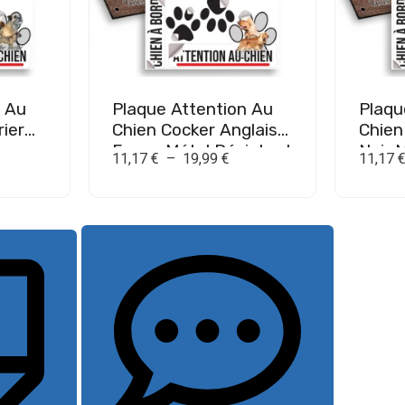
n Au
Plaque Attention Au
Plaqu
rier
Chien Cocker Anglais
Chien
Fauve Métal Résistant
Noir 
11,17
€
–
19,99
€
11,17
Extérieur
Extér