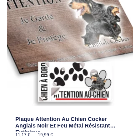
Plaque Attention Au Chien Cocker
Anglais Noir Et Feu Métal Résistant
Extérieur
11,17
€
–
19,99
€