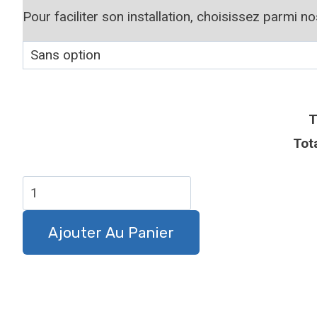
Pour faciliter son installation, choisissez parmi n
T
Tot
quantité
de
Plaque
Ajouter Au Panier
attention
au
chien
Colley