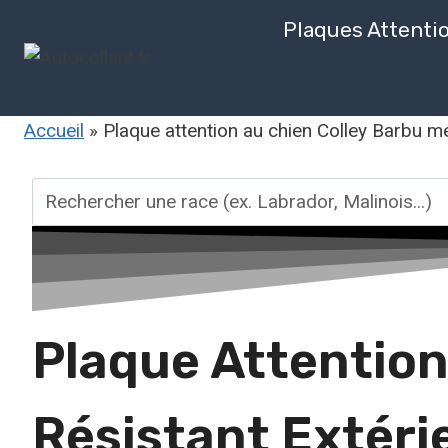
Aller
Plaques Attenti
au
contenu
Accueil
»
Plaque attention au chien Colley Barbu mé
Rechercher
une
race
Plaque Attention
Résistant Extéri