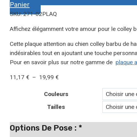
Panier
SKU: 271-02PLAQ
Affichez élégamment votre amour pour le colley b
Cette plaque attention au chien colley barbu de ha
indésirables tout en ajoutant une touche personnal
Pour en savoir plus sur notre gamme de
plaque a
Plage
11,17
€
–
19,99
€
de
Couleurs
prix :
11,17 €
Tailles
à
19,99 €
Options De Pose :
*