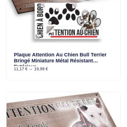
Plaque Attention Au Chien Bull Terrier
Bringé Miniature Métal Résistant
Extérieur
11,17
€
–
19,99
€