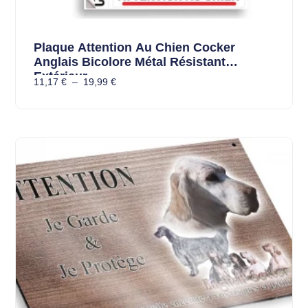
Plaque Attention Au Chien Cocker
Anglais Bicolore Métal Résistant
Extérieur
11,17
€
–
19,99
€