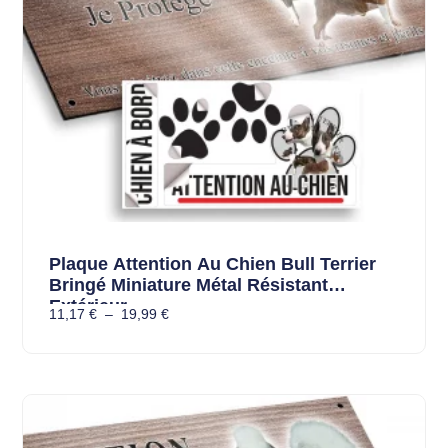
Plaque Attention Au Chien Bull Terrier
Bringé Miniature Métal Résistant
Extérieur
11,17
€
–
19,99
€