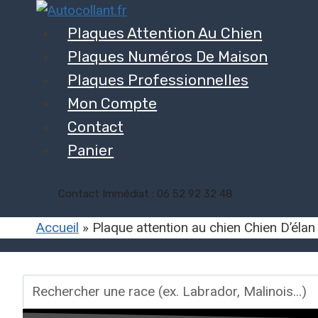
Aller
au
Plaques Attention Au Chien
contenu
Plaques Numéros De Maison
Plaques Professionnelles
Mon Compte
Contact
Panier
Contact Immédiat : 06 52 92 32 48
Accueil
»
Plaque attention au chien Chien D’élan
Rechercher