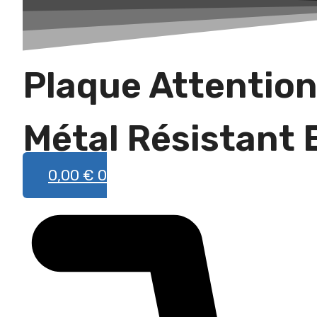
une
race
Plaque Attention
Métal Résistant 
0,00
€
0