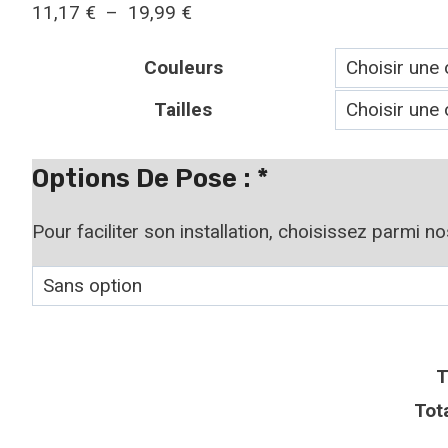
Plage
11,17
€
–
19,99
€
de
Couleurs
prix :
11,17 €
Tailles
à
19,99 €
Options De Pose :
*
Pour faciliter son installation, choisissez parmi n
T
Tot