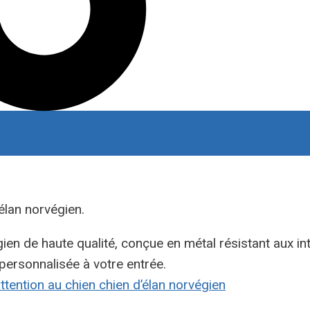
élan norvégien.
gien de haute qualité, conçue en métal résistant aux in
 personnalisée à votre entrée.
ttention au chien chien d’élan norvégien