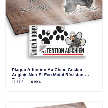
Plaque Attention Au Chien Cocker
Anglais Noir Et Feu Métal Résistant
Extérieur
11,17
€
–
19,99
€