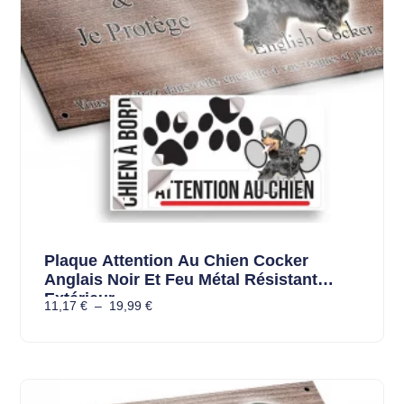
Plaque Attention Au Chien Cocker
Anglais Noir Et Feu Métal Résistant
Extérieur
11,17
€
–
19,99
€