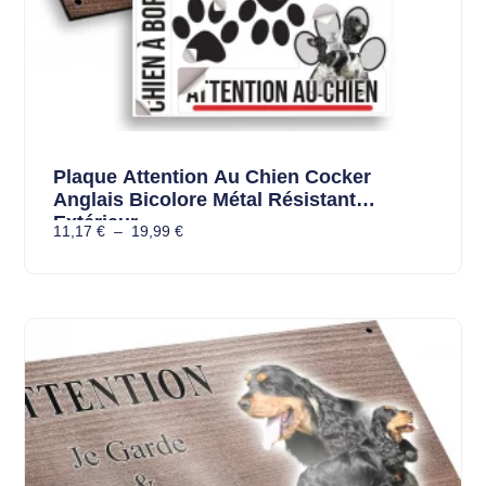
Plaque Attention Au Chien Cocker
Anglais Bicolore Métal Résistant
Extérieur
11,17
€
–
19,99
€