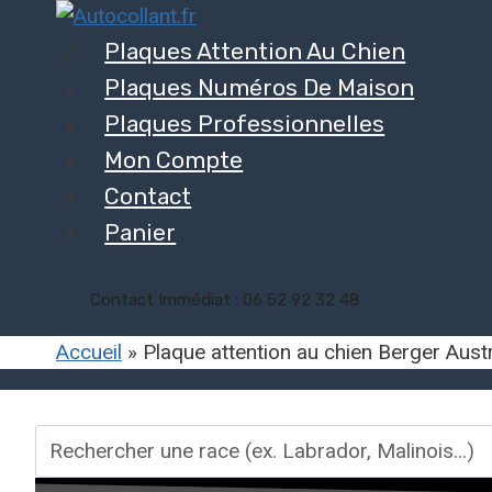
Aller
au
Plaques Attention Au Chien
contenu
Plaques Numéros De Maison
Plaques Professionnelles
Mon Compte
Contact
Panier
Contact Immédiat : 06 52 92 32 48
Accueil
»
Plaque attention au chien Berger Austr
Rechercher