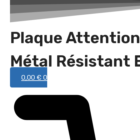
une
race
Plaque Attention
Métal Résistant 
0,00
€
0