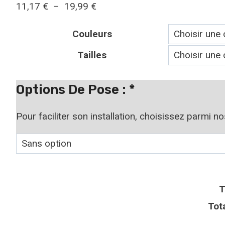
Plage
11,17
€
–
19,99
€
de
Couleurs
prix :
11,17 €
Tailles
à
19,99 €
Options De Pose :
*
Pour faciliter son installation, choisissez parmi n
T
Tot