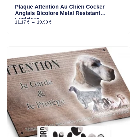
Plaque Attention Au Chien Cocker
Anglais Bicolore Métal Résistant
Extérieur
11,17
€
–
19,99
€