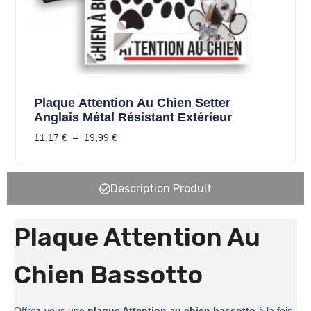
Plaque Attention Au Chien Setter
Anglais Métal Résistant Extérieur
11,17
€
–
19,99
€
Description Produit
Plaque Attention Au
Chien Bassotto
Offrez-vous une
plaque Attention au chien bassotto
à la fois