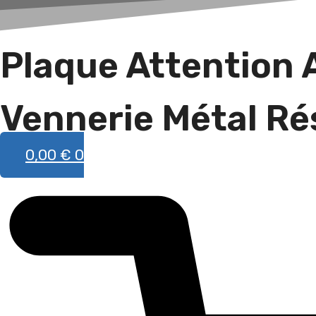
race
Plaque Attention 
Vennerie Métal Ré
0,00
€
0