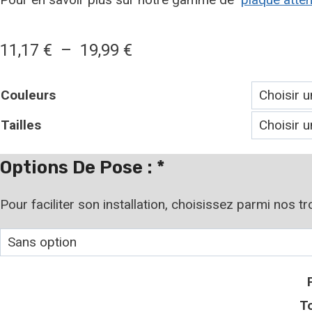
Plage
11,17
€
–
19,99
€
de
Couleurs
prix :
Tailles
11,17 €
à
Options De Pose :
*
19,99 €
Pour faciliter son installation, choisissez parmi nos t
To