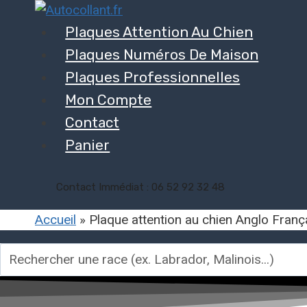
Aller
au
Plaques Attention Au Chien
contenu
Plaques Numéros De Maison
Plaques Professionnelles
Mon Compte
Contact
Panier
Contact Immédiat : 06 52 92 32 48
Accueil
»
Plaque attention au chien Anglo França
Rechercher
une