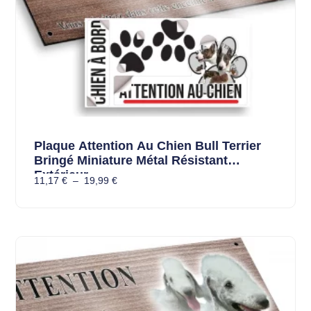
Plaque Attention Au Chien Bull Terrier
Bringé Miniature Métal Résistant
Extérieur
11,17
€
–
19,99
€