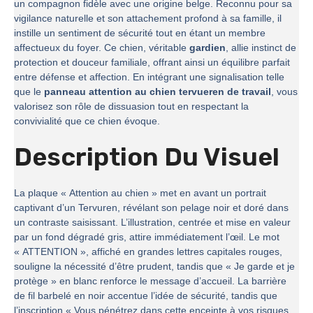
un compagnon fidèle avec une origine belge. Reconnu pour sa
vigilance naturelle et son attachement profond à sa famille, il
instille un sentiment de sécurité tout en étant un membre
affectueux du foyer. Ce chien, véritable
gardien
, allie instinct de
protection et douceur familiale, offrant ainsi un équilibre parfait
entre défense et affection. En intégrant une signalisation telle
que le
panneau attention au chien tervueren de travail
, vous
valorisez son rôle de dissuasion tout en respectant la
convivialité que ce chien évoque.
Description Du Visuel
La plaque « Attention au chien » met en avant un portrait
captivant d’un Tervuren, révélant son pelage noir et doré dans
un contraste saisissant. L’illustration, centrée et mise en valeur
par un fond dégradé gris, attire immédiatement l’œil. Le mot
« ATTENTION », affiché en grandes lettres capitales rouges,
souligne la nécessité d’être prudent, tandis que « Je garde et je
protège » en blanc renforce le message d’accueil. La barrière
de fil barbelé en noir accentue l’idée de sécurité, tandis que
l’inscription « Vous pénétrez dans cette enceinte à vos risques