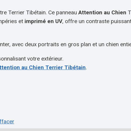
tre Terrier Tibétain. Ce panneau
Attention au Chien
T
empéries et
imprimé en UV
, offre un contraste puissan
ter, avec deux portraits en gros plan et un chien ent
onnalisant votre extérieur.
tention au Chien Terrier Tibétain
.
ffacer