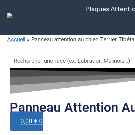
Aller
Plaques Attenti
au
contenu
Accueil
»
Panneau attention au chien Terrier Tibéta
Rechercher
une
race
Panneau Attention Au 
0,00
€
0