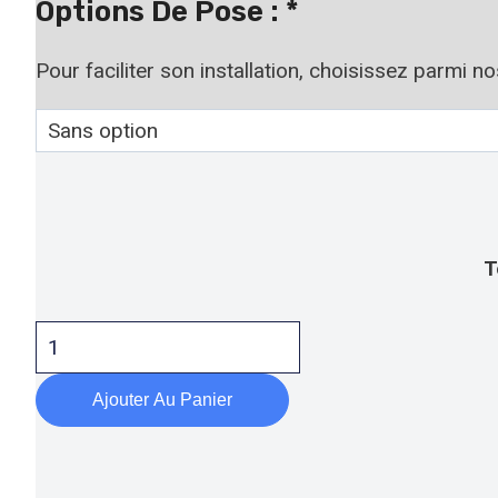
À
Options De Pose :
*
19,90 €
Pour faciliter son installation, choisissez parmi n
T
quantité
de
Panneau
Ajouter Au Panier
attention
au