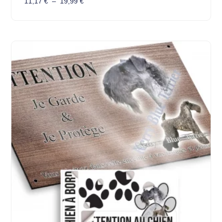
11,17
€
–
19,99
€