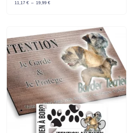
11,17
€
–
19,99
€