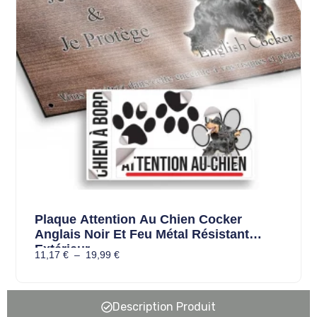
Plaque Attention Au Chien Cocker
Anglais Noir Et Feu Métal Résistant
Extérieur
11,17
€
–
19,99
€
Description Produit