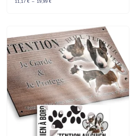
11,17
€
–
19,99
€