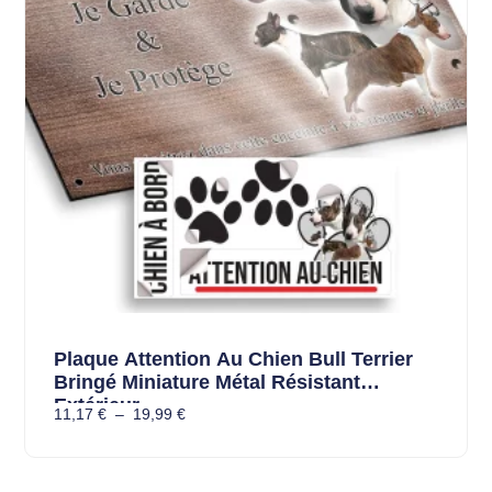
Plaque Attention Au Chien Bull Terrier
Bringé Miniature Métal Résistant
Extérieur
11,17
€
–
19,99
€