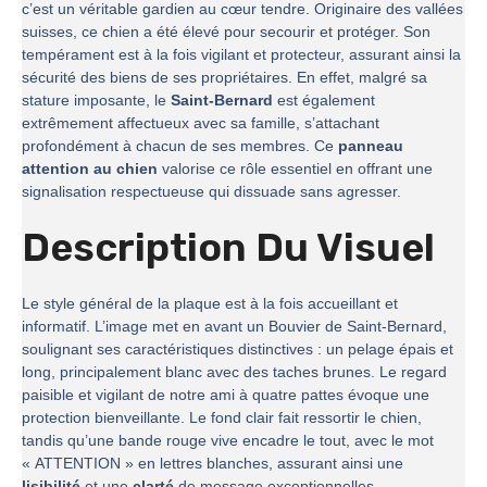
c’est un véritable gardien au cœur tendre. Originaire des vallées
suisses, ce chien a été élevé pour secourir et protéger. Son
tempérament est à la fois vigilant et protecteur, assurant ainsi la
sécurité des biens de ses propriétaires. En effet, malgré sa
stature imposante, le
Saint-Bernard
est également
extrêmement affectueux avec sa famille, s’attachant
profondément à chacun de ses membres. Ce
panneau
attention au chien
valorise ce rôle essentiel en offrant une
signalisation respectueuse qui dissuade sans agresser.
Description Du Visuel
Le style général de la plaque est à la fois accueillant et
informatif. L’image met en avant un Bouvier de Saint-Bernard,
soulignant ses caractéristiques distinctives : un pelage épais et
long, principalement blanc avec des taches brunes. Le regard
paisible et vigilant de notre ami à quatre pattes évoque une
protection bienveillante. Le fond clair fait ressortir le chien,
tandis qu’une bande rouge vive encadre le tout, avec le mot
« ATTENTION » en lettres blanches, assurant ainsi une
lisibilité
et une
clarté
de message exceptionnelles.