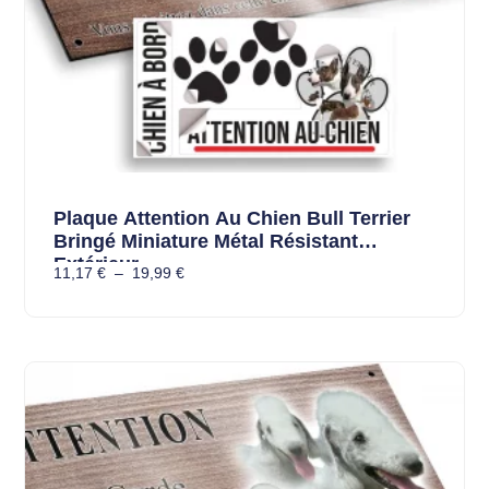
Plaque Attention Au Chien Bull Terrier
Bringé Miniature Métal Résistant
Extérieur
11,17
€
–
19,99
€