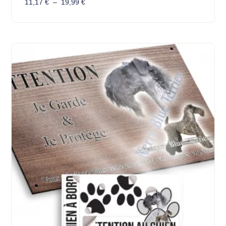
11,17
€
–
19,99
€