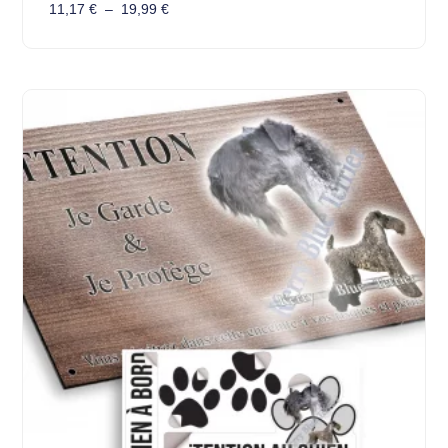
11,17
€
–
19,99
€