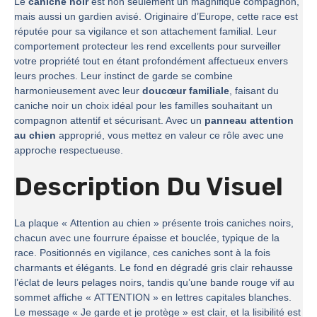
Le
caniche noir
est non seulement un magnifique compagnon,
mais aussi un gardien avisé. Originaire d’Europe, cette race est
réputée pour sa vigilance et son attachement familial. Leur
comportement protecteur les rend excellents pour surveiller
votre propriété tout en étant profondément affectueux envers
leurs proches. Leur instinct de garde se combine
harmonieusement avec leur
doucœur familiale
, faisant du
caniche noir un choix idéal pour les familles souhaitant un
compagnon attentif et sécurisant. Avec un
panneau attention
au chien
approprié, vous mettez en valeur ce rôle avec une
approche respectueuse.
Description Du Visuel
La plaque « Attention au chien » présente trois caniches noirs,
chacun avec une fourrure épaisse et bouclée, typique de la
race. Positionnés en vigilance, ces caniches sont à la fois
charmants et élégants. Le fond en dégradé gris clair rehausse
l’éclat de leurs pelages noirs, tandis qu’une bande rouge vif au
sommet affiche « ATTENTION » en lettres capitales blanches.
Le message « Je garde et je protège » est clair, et la lisibilité est