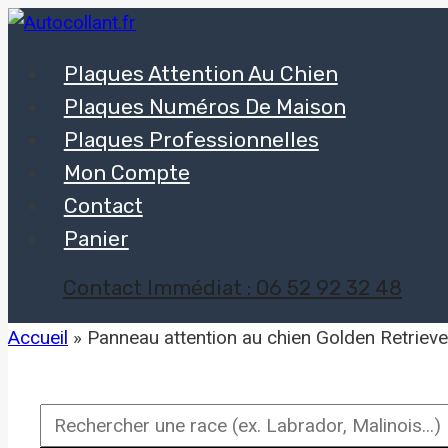
Aller
au
Plaques Attention Au Chien
contenu
Plaques Numéros De Maison
Plaques Professionnelles
Mon Compte
Contact
Panier
Contact Immédiat : 06 52 92 32 48
Accueil
»
Panneau attention au chien Golden Retrieve
Rechercher