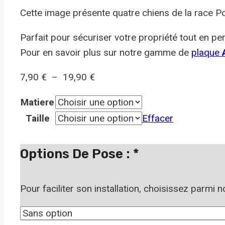
Cette image présente quatre chiens de la race Poi
Parfait pour sécuriser votre propriété tout en per
Pour en savoir plus sur notre gamme de
plaque
A
Plage
7,90
€
–
19,90
€
de
Matiere
prix :
Taille
Effacer
7,90 €
à
Options De Pose :
*
19,90 €
Pour faciliter son installation, choisissez parmi 