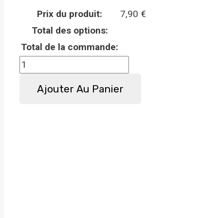
Prix du produit:
7,90
€
Total des options:
Total de la commande:
quantité
de
Ajouter Au Panier
Panneau
attention
au
chien
Golden
Retriever
-
Métal
-