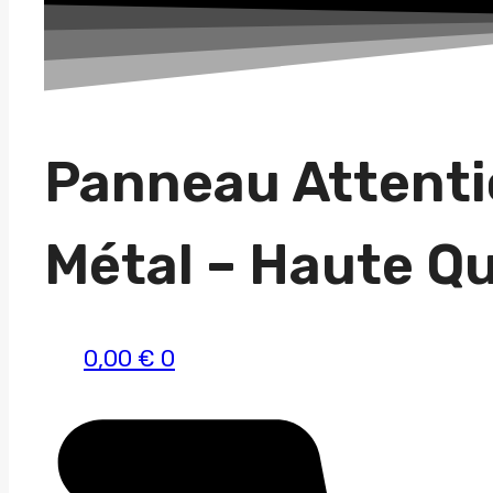
une
race
Panneau Attenti
Métal – Haute Qu
0,00
€
0