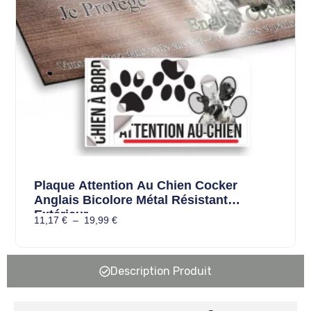
Plaque Attention Au Chien Cocker
Anglais Bicolore Métal Résistant
Extérieur
11,17
€
–
19,99
€
Description Produit