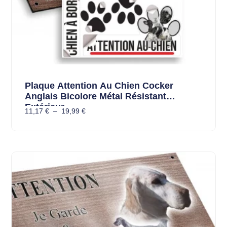
Plaque Attention Au Chien Cocker
Anglais Bicolore Métal Résistant
Extérieur
11,17
€
–
19,99
€