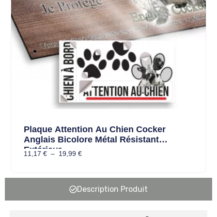
Plaque Attention Au Chien Cocker
Anglais Bicolore Métal Résistant
Extérieur
11,17
€
–
19,99
€
Description Produit