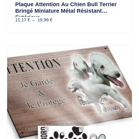
Plaque Attention Au Chien Bull Terrier
Bringé Miniature Métal Résistant
Extérieur
11,17
€
–
19,99
€