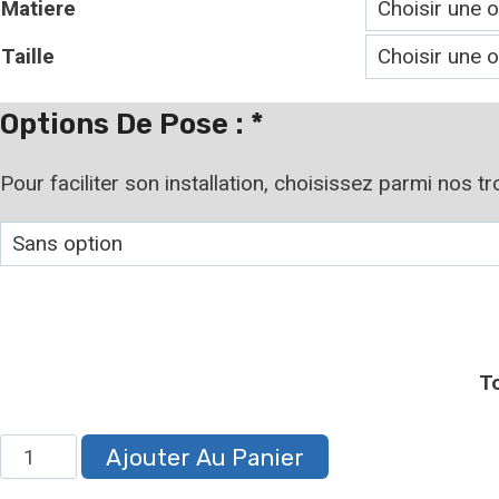
Matiere
prix :
Taille
7,90 €
à
Options De Pose :
*
19,90 €
Pour faciliter son installation, choisissez parmi nos t
T
quantité
Ajouter Au Panier
de