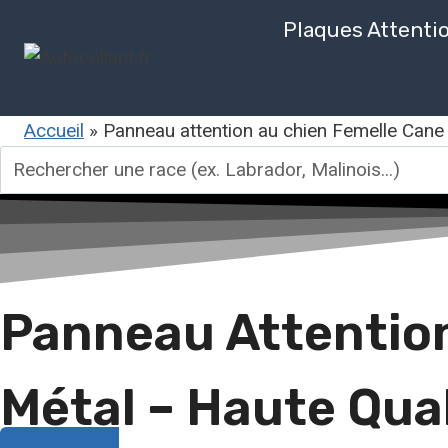
Aller
Plaques Attenti
au
contenu
Accueil
»
Panneau attention au chien Femelle Cane
Rechercher
une
race
Panneau Attention
Métal – Haute Qua