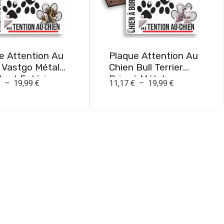
e Attention Au
Plaque Attention Au
 Vastgo Métal
Chien Bull Terrier
tant Extérieur
Bringé Métal
€
–
19,99
€
11,17
€
–
19,99
€
Résistant Extérieur