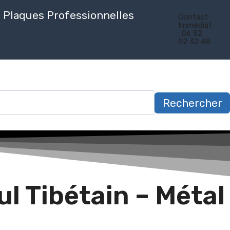
Plaques Professionnelles
Contact
Immédiat
: 06 52
92 32 48
Rechercher
l Tibétain – Métal