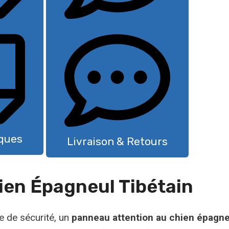
iques
Livraison & Retours
ien Épagneul Tibétain
e de sécurité, un
panneau attention au chien épagneu