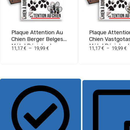
Plaque Attention Au
Plaque Attentio
Chien Berger Belges
Chien Vastgota
Métal Résistant
Métal Résistant
11,17
€
–
19,99
€
11,17
€
–
19,99
€
Extérieur
Extérieur