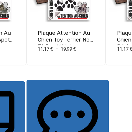
n Au
Plaque Attention Au
Plaqu
spets
Chien Toy Terrier Noir
Chien
Et Feu Métal
Résis
11,17
€
–
19,99
€
11,17
Résistant Extérieur