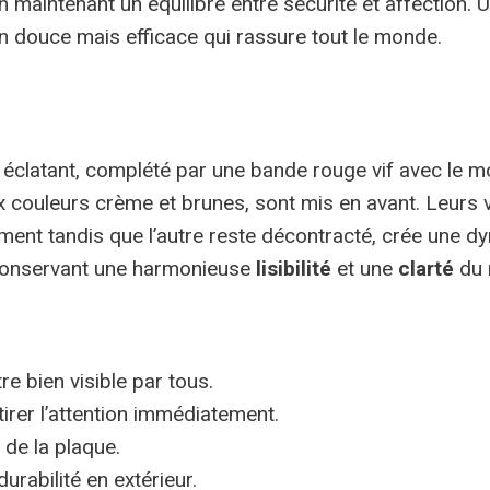
 en maintenant un équilibre entre sécurité et affection. 
on douce mais efficace qui rassure tout le monde.
 éclatant, complété par une bande rouge vif avec le m
x couleurs crème et brunes, sont mis en avant. Leurs v
ément tandis que l’autre reste décontracté, crée une d
n conservant une harmonieuse
lisibilité
et une
clarté
du 
e bien visible par tous.
tirer l’attention immédiatement.
 de la plaque.
urabilité en extérieur.