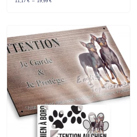
11,17
€
–
19,99
€