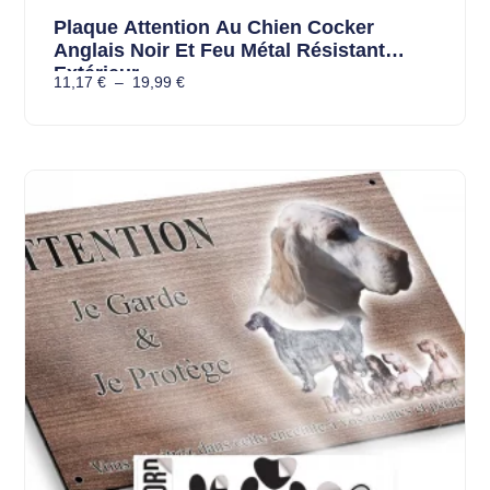
Plaque Attention Au Chien Cocker
Anglais Noir Et Feu Métal Résistant
Extérieur
11,17
€
–
19,99
€