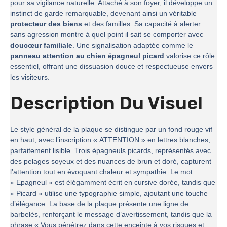
pour sa vigilance naturelle. Attaché à son foyer, il développe un
instinct de garde remarquable, devenant ainsi un véritable
protecteur des biens
et des familles. Sa capacité à alerter
sans agression montre à quel point il sait se comporter avec
doucœur familiale
. Une signalisation adaptée comme le
panneau attention au chien épagneul picard
valorise ce rôle
essentiel, offrant une dissuasion douce et respectueuse envers
les visiteurs.
Description Du Visuel
Le style général de la plaque se distingue par un fond rouge vif
en haut, avec l’inscription « ATTENTION » en lettres blanches,
parfaitement lisible. Trois épagneuls picards, représentés avec
des pelages soyeux et des nuances de brun et doré, capturent
l’attention tout en évoquant chaleur et sympathie. Le mot
« Epagneul » est élégamment écrit en cursive dorée, tandis que
« Picard » utilise une typographie simple, ajoutant une touche
d’élégance. La base de la plaque présente une ligne de
barbelés, renforçant le message d’avertissement, tandis que la
phrase « Vous pénétrez dans cette enceinte à vos risques et