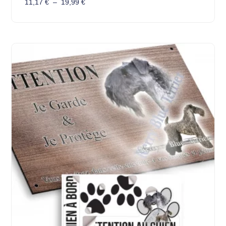
11,17
€
–
19,99
€