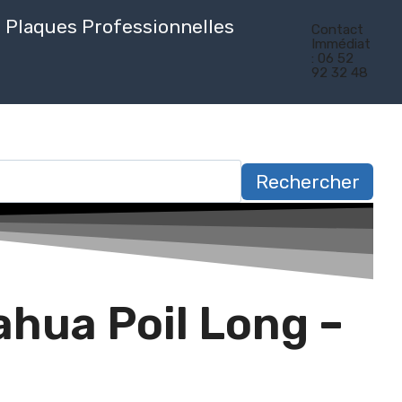
Plaques Professionnelles
Contact
Immédiat
: 06 52
92 32 48
Rechercher
hua Poil Long –