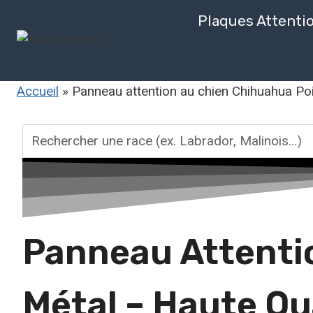
Aller
Plaques Attenti
au
contenu
Accueil
»
Panneau attention au chien Chihuahua Poi
Rechercher
une
race
Panneau Attentio
Métal – Haute Qu