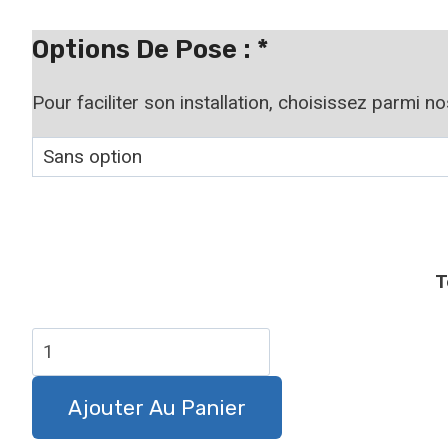
à
19,90 €
Options De Pose :
*
Pour faciliter son installation, choisissez parmi n
T
quantité
de
Panneau
Ajouter Au Panier
attention