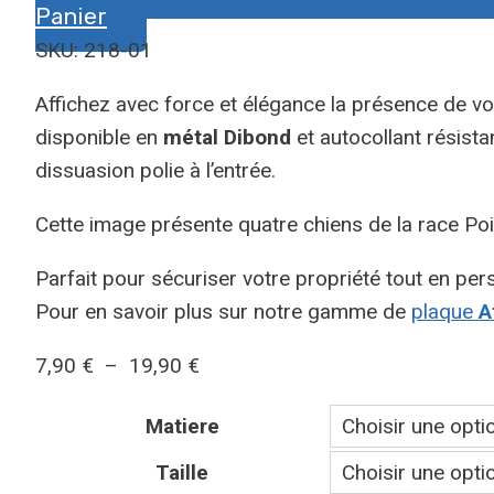
Panier
SKU: 218-01
Affichez avec force et élégance la présence de v
disponible en
métal Dibond
et autocollant résista
dissuasion polie à l’entrée.
Cette image présente quatre chiens de la race Poin
Parfait pour sécuriser votre propriété tout en pers
Pour en savoir plus sur notre gamme de
plaque
At
Plage
7,90
€
–
19,90
€
de
Matiere
prix :
7,90 €
Taille