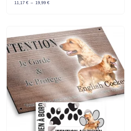
11,17
€
–
19,99
€