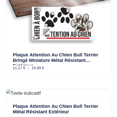
Plaque Attention Au Chien Bull Terrier
Bringé Miniature Métal Résistant
Extérieur
11,17
€
–
19,99
€
Plaque Attention Au Chien Bull Terrier
Métal Résistant Extérieur