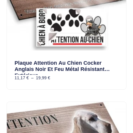
Plaque Attention Au Chien Cocker
Anglais Noir Et Feu Métal Résistant
Extérieur
11,17
€
–
19,99
€