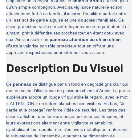
Originaire de la région d’Artois, le
chien d’Artois
est bien plus
qu’un simple compagnon. Avec sa vigilance naturelle et son
attachement fort à sa famille, il incarne l’équilibre parfait entre
un
instinct de garde
aiguisé et une
doucœur familiale
. Ce
chien protecteur veille sur votre foyer avec un regard attentif et
aimant, prêt à défendre ses proches tout en étant doux avec
eux. Ainsi, installer un
panneau attention au chien chien
d’artois
valorise son rôle protecteur tout en offrant une
approche respectueuse pour informer vos visiteurs.
Description Du Visuel
Ce
panneau
se distingue par un fond en dégradé gris clair qui
met en valeur l’illustration de plusieurs chiens d’Artois. La partie
supérieure arbore un rouge vif qui attire le regard, avec le mot
« ATTENTION » en lettres blanches bien visibles. En bas, “Je
garde et je protège” renforce l’idée de sécurité. Les têtes des
chiens affichent une fourrure beige aux nuances foncées, et
leurs expressions alternent entre vigilance et amabilité,
symbolisant leur double rôle. Des rivets métalliques renforcent
la robustesse de l’ensemble, ajoutant une dimension de