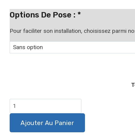
à
19,90 €
Options De Pose :
*
Pour faciliter son installation, choisissez parmi n
T
quantité
de
Panneau
Ajouter Au Panier
attention