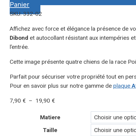
Panier
SKU: 332-02
Affichez avec force et élégance la présence de 
Dibond
et autocollant résistant aux intempéries e
l’entrée.
Cette image présente quatre chiens de la race Poin
Parfait pour sécuriser votre propriété tout en pers
Pour en savoir plus sur notre gamme de
plaque
At
Plage
7,90
€
–
19,90
€
de
Matiere
prix :
7,90 €
Taille