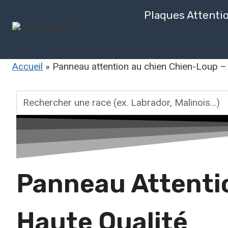
Aller
Plaques Attenti
au
contenu
Accueil
»
Panneau attention au chien Chien-Loup – 
Rechercher
une
race
Panneau Attentio
Haute Qualité