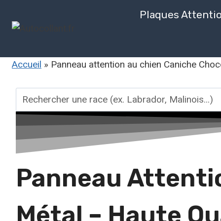
Aller
Plaques Attenti
au
contenu
Accueil
»
Panneau attention au chien Caniche Choco
Rechercher
une
race
Panneau Attenti
Métal – Haute Qu