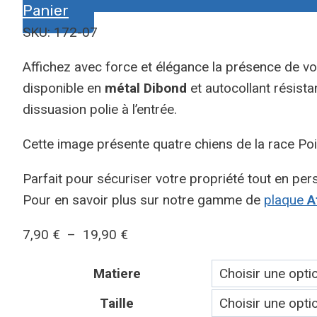
Panier
SKU: 172-07
Affichez avec force et élégance la présence de v
disponible en
métal Dibond
et autocollant résista
dissuasion polie à l’entrée.
Cette image présente quatre chiens de la race Poin
Parfait pour sécuriser votre propriété tout en pers
Pour en savoir plus sur notre gamme de
plaque
At
Plage
7,90
€
–
19,90
€
de
Matiere
prix :
7,90 €
Taille