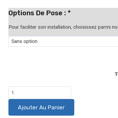
à
19,90 €
Options De Pose :
*
Pour faciliter son installation, choisissez parmi n
T
quantité
de
Panneau
Ajouter Au Panier
attention