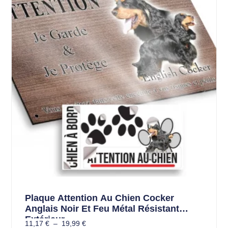
Plaque Attention Au Chien Cocker
Anglais Noir Et Feu Métal Résistant
Extérieur
11,17
€
–
19,99
€