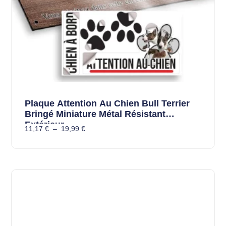
Plaque Attention Au Chien Bull Terrier
Bringé Miniature Métal Résistant
Extérieur
11,17
€
–
19,99
€