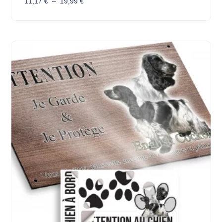
11,17
€
–
19,99
€