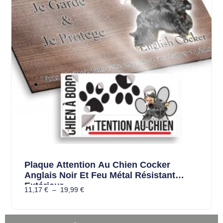
Plaque Attention Au Chien Cocker
Anglais Noir Et Feu Métal Résistant
Extérieur
11,17
€
–
19,99
€