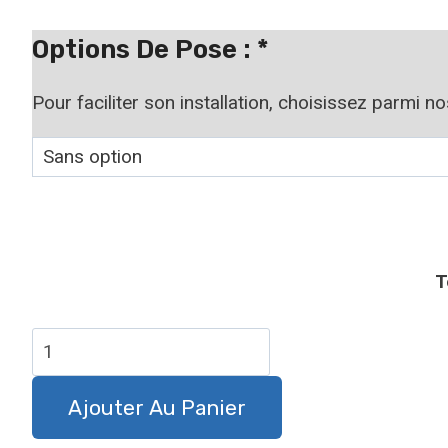
à
19,90 €
Options De Pose :
*
Pour faciliter son installation, choisissez parmi n
T
quantité
de
Panneau
Ajouter Au Panier
attention