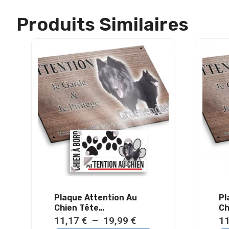
au
Produits Similaires
chien
Bull
Terrier
Bringé
-
Métal
-
Haute
qualité
Plaque Attention Au
Pl
Chien Tête
Ch
Groenendael Métal
Mé
Plage
11,17
€
–
19,99
€
1
Résistant Extérieur
Ex