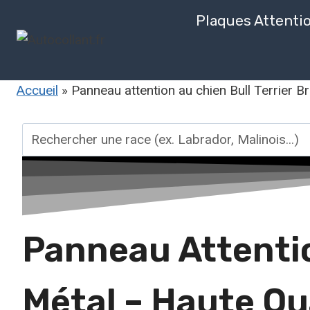
Aller
Plaques Attenti
au
contenu
Accueil
»
Panneau attention au chien Bull Terrier B
Rechercher
une
race
Panneau Attentio
Métal – Haute Qu