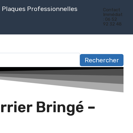
Plaques Professionnelles
Contact
Immédiat
: 06 52
92 32 48
Rechercher
rrier Bringé –