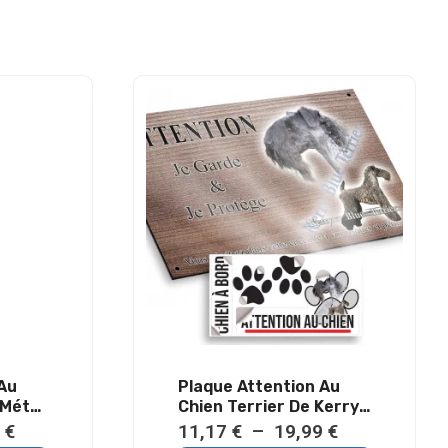
 Au
Plaque Attention Au
 Métal
Chien Terrier De Kerry
ur
Blue Métal Résistant
Plage
Plage
9
€
11,17
€
–
19,99
€
Extérieur