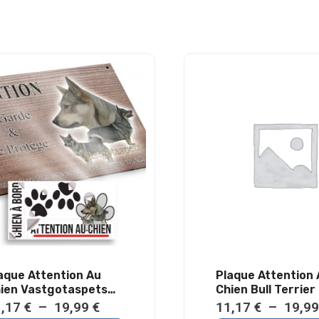
aque Attention Au
Plaque Attention
ien Vastgotaspets
Chien Bull Terrier
tal Résistant
Résistant Extérie
Plage
1,17
€
–
19,99
€
11,17
€
–
19,9
térieur