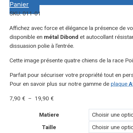
Panier
SKU: 011-01
Affichez avec force et élégance la présence de vo
disponible en
métal Dibond
et autocollant résista
dissuasion polie à l’entrée.
Cette image présente quatre chiens de la race Poin
Parfait pour sécuriser votre propriété tout en pers
Pour en savoir plus sur notre gamme de
plaque
At
Plage
7,90
€
–
19,90
€
de
Matiere
prix :
7,90 €
Taille