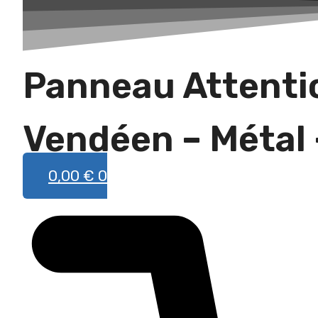
une
race
Panneau Attentio
Vendéen – Métal 
0,00
€
0