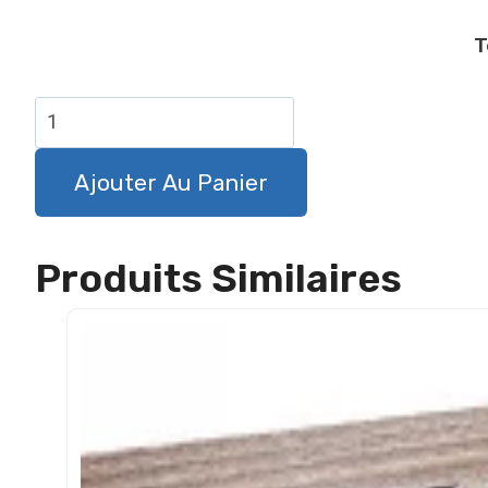
T
quantité
de
Panneau
Ajouter Au Panier
attention
au
Produits Similaires
chien
Petit
Basset
Griffon
Vendéen
-
Métal