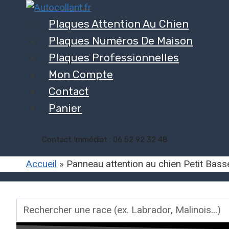
Aller
au
Plaques Attention Au Chien
contenu
Plaques Numéros De Maison
Plaques Professionnelles
Mon Compte
Contact
Panier
Contact Immédiat : 06 52 92 32 48
Accueil
»
Panneau attention au chien Petit Bass
Rechercher