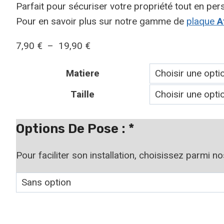
Parfait pour sécuriser votre propriété tout en pers
Pour en savoir plus sur notre gamme de
plaque
At
Plage
7,90
€
–
19,90
€
de
Matiere
prix :
7,90 €
Taille
à
19,90 €
Options De Pose :
*
Pour faciliter son installation, choisissez parmi n