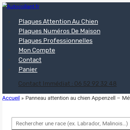
Aller
au
Plaques Attention Au Chien
contenu
Plaques Numéros De Maison
Plaques Professionnelles
Mon Compte
Contact
Panier
Contact Immédiat : 06 52 92 32 48
Accueil
»
Panneau attention au chien Appenzell – Mét
Rechercher