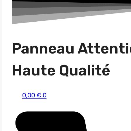
une
race
Panneau Attentio
Haute Qualité
0,00
€
0