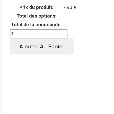
Prix du produit:
7,90
€
Total des options:
Total de la commande:
quantité
de
Ajouter Au Panier
Panneau
attention
au
chien
Appenzell
-
Métal
-
Haute