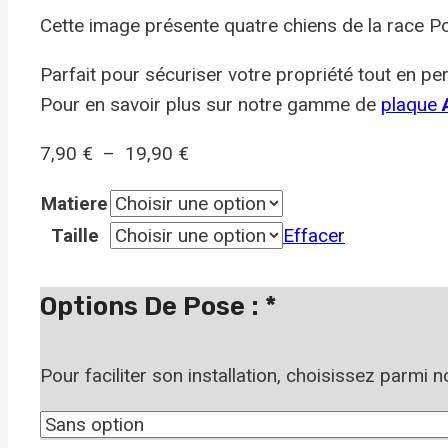
Cette image présente quatre chiens de la race Poi
Parfait pour sécuriser votre propriété tout en per
Pour en savoir plus sur notre gamme de
plaque
A
Plage
7,90
€
–
19,90
€
de
Matiere
prix :
Taille
Effacer
7,90 €
à
Options De Pose :
*
19,90 €
Pour faciliter son installation, choisissez parmi 