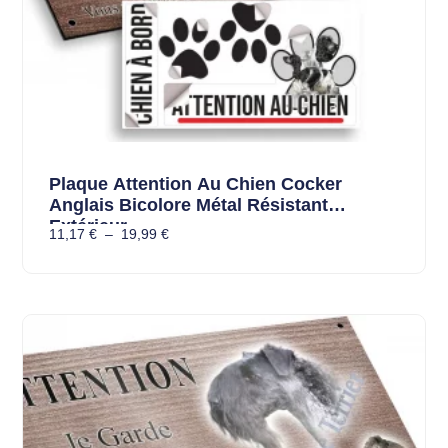
Plaque Attention Au Chien Cocker
Anglais Bicolore Métal Résistant
Extérieur
11,17
€
–
19,99
€