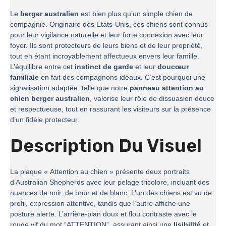
Le
berger australien
est bien plus qu’un simple chien de
compagnie. Originaire des Etats-Unis, ces chiens sont connus
pour leur vigilance naturelle et leur forte connexion avec leur
foyer. Ils sont protecteurs de leurs biens et de leur propriété,
tout en étant incroyablement affectueux envers leur famille.
L’équilibre entre cet
instinct de garde
et leur
doucœur
familiale
en fait des compagnons idéaux. C’est pourquoi une
signalisation adaptée, telle que notre
panneau attention au
chien berger australien
, valorise leur rôle de dissuasion douce
et respectueuse, tout en rassurant les visiteurs sur la présence
d’un fidèle protecteur.
Description Du Visuel
La plaque « Attention au chien » présente deux portraits
d’Australian Shepherds avec leur pelage tricolore, incluant des
nuances de noir, de brun et de blanc. L’un des chiens est vu de
profil, expression attentive, tandis que l’autre affiche une
posture alerte. L’arrière-plan doux et flou contraste avec le
rouge vif du mot “ATTENTION”, assurant ainsi une
lisibilité
et