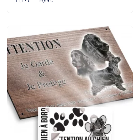
11,17
€
–
19,99
€