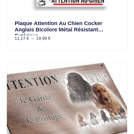
Plaque Attention Au Chien Cocker
Anglais Bicolore Métal Résistant
Extérieur
11,17
€
–
19,99
€