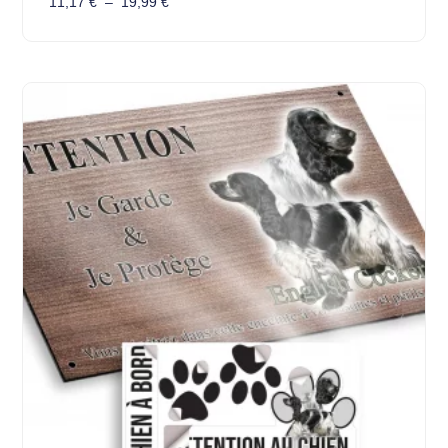
11,17
€
–
19,99
€